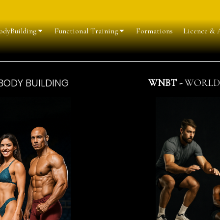
odyBuilding
Functional Training
Formations
Licence & A
BODY BUILDING
WNBT -
WORLD