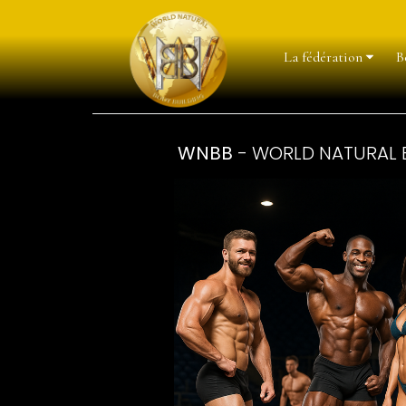
La fédération
B
WNBB
- WORLD NATURAL 